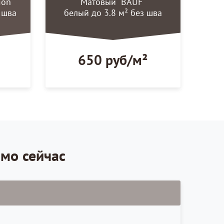
ion"
Матовый "BAUF"
з шва
белый до 3.8 м² без шва
650 руб/м²
ямо сейчас