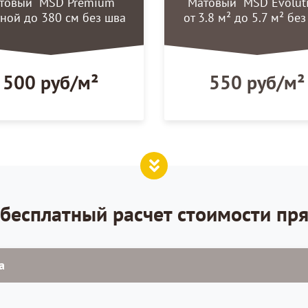
товый "MSD Premium"
Матовый "MSD Evolut
ной до 380 см без шва
от 3.8 м² до 5.7 м² бе
500 руб/м²
550 руб/м²
бесплатный расчет стоимости пр
а