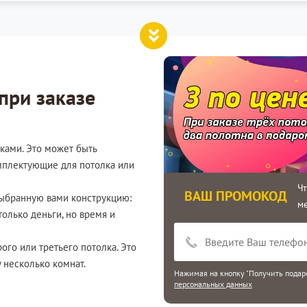
при заказе
ками. Это может быть
мплектующие для потолка или
Ч
ВАШ ПРОМОКОД
выбранную вами конструкцию:
м
только деньги, но время и
рого или третьего потолка. Это
 несколько комнат.
Нажимая на кнопку "Получить подаро
персональных данных