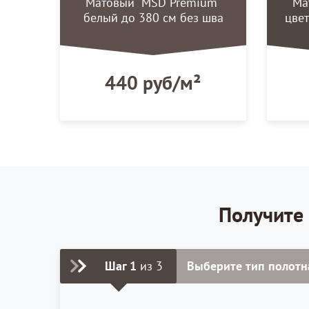
Матовый "MSD Premium"
Ма
белый до 380 см без шва
цвет
440 руб/м²
Получите 
Шаг 1
из 3
Выберите тип полотн