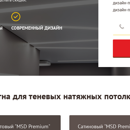
дизайн-п
дизайн-
ЛЫ
СОВРЕМЕННЫЙ ДИЗАЙН
тна для теневых натяжных потол
товый "MSD Premium"
Сатиновый "MSD Prem