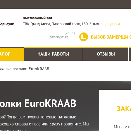
Выставочный зал
Барнауле
ТВК Гранд Arena, Павловский тракт, 180, 2 этаж
ещё адреса
ВЫЗОВ ЗАМЕРЩИ
АЛОГ
НАШИ РАБОТЫ
ОТЗЫВЫ
тяжные потолки EuroKRAAB
толки EuroKRAAB
ЗАК
ов? Тогда вам нужны теневые натяжные
окошко справа от вас или сразу позвоните. Мы
Мы сост
елать скидки.