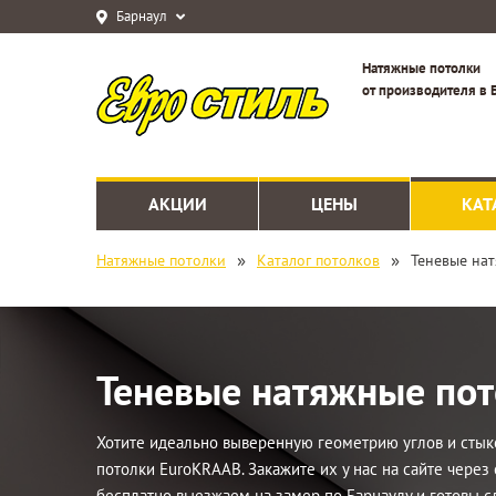
Барнаул
Натяжные потолки
от производителя в 
АКЦИИ
ЦЕНЫ
КАТ
»
»
Натяжные потолки
Каталог потолков
Теневые на
Теневые натяжные по
Хотите идеально выверенную геометрию углов и стык
потолки EuroKRAAB. Закажите их у нас на сайте через 
бесплатно выезжаем на замер по Барнаулу и готовы сд