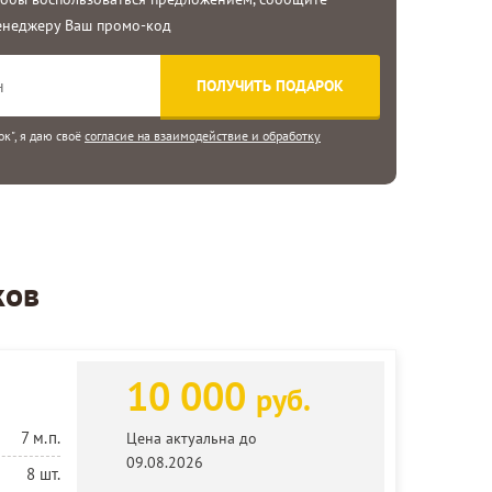
енеджеру Ваш промо-код
к", я даю своё
согласие на взаимодействие и обработку
ков
10 000
руб.
7 м.п.
Цена актуальна до
09.08.2026
8 шт.