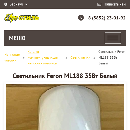
Барнаул
Написать нам
8 (3852) 23-01-92
МЕНЮ
Каталог
Светильник Feron
Натяжные
»
»
»
комплектующих для
Светильники
ML188 35Вт
потолки
натяжных потолков
Белый
Светильник Feron ML188 35Вт Белый