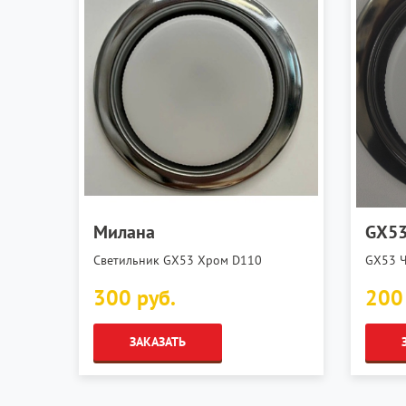
Милана
GX53
Светильник GX53 Хром D110
GX53 
300 руб.
200
ЗАКАЗАТЬ