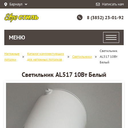
Барнаул
Написать нам
8 (3852) 23-01-92
МЕНЮ
Светильник
Натяжные
Каталог комплектующих
»
»
»
Светильники
AL517 10Вт
потолки
для натяжных потолков
Белый
Светильник AL517 10Вт Белый