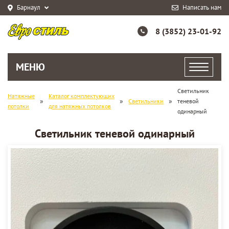
Барнаул
Написать нам
8 (3852) 23-01-92
МЕНЮ
Светильник
Натяжные
Каталог комплектующих
»
»
»
Светильники
теневой
потолки
для натяжных потолков
одинарный
Светильник теневой одинарный